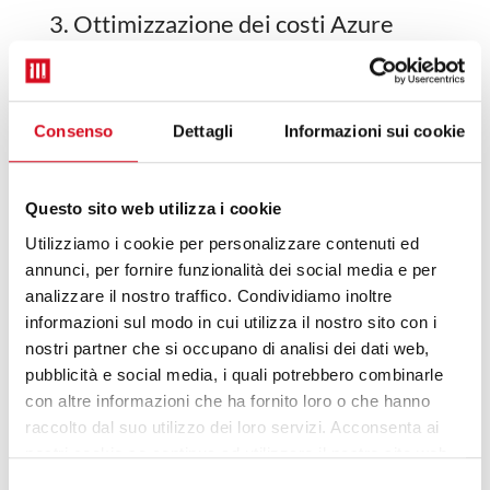
3. Ottimizzazione dei costi Azure
Progettiamo ambienti scalabili ed efficienti, con
particolare attenzione alla
gestione dei costi
.
Questo significa dimensionamento corretto delle
Consenso
Dettagli
Informazioni sui cookie
risorse, automazione intelligente e pianificazione
delle esigenze reali delle organizzazioni,
evitando sprechi e rendendo la spesa cloud
Questo sito web utilizza i cookie
prevedibile.
Utilizziamo i cookie per personalizzare contenuti ed
4. Un partner Microsoft qualificato
annunci, per fornire funzionalità dei social media e per
analizzare il nostro traffico. Condividiamo inoltre
La specializzazione certifica l’adozione delle
best
informazioni sul modo in cui utilizza il nostro sito con i
practice ufficiali Microsoft
e un rapporto diretto
nostri partner che si occupano di analisi dei dati web,
con i team tecnici di riferimento. I clienti possono
pubblicità e social media, i quali potrebbero combinarle
contare su supporto specializzato e su un partner
con altre informazioni che ha fornito loro o che hanno
in grado di seguire l’intero ciclo di vita della
raccolto dal suo utilizzo dei loro servizi. Acconsenta ai
soluzione: dalla consulenza iniziale al
nostri cookie se continua ad utilizzare il nostro sito web.
monitoraggio continuo.
Selezione