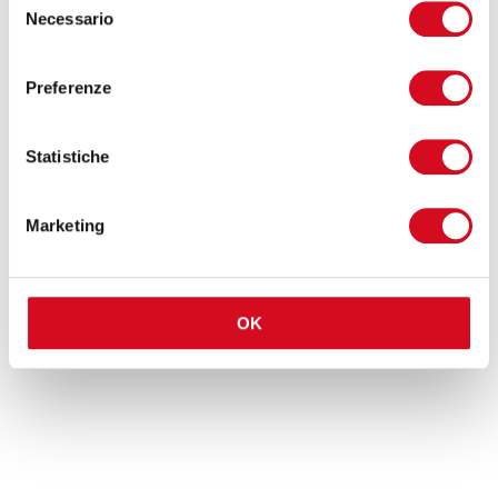
Necessario
del
consenso
Vuoi valutare Azure Virtual
Preferenze
Desktop per la tua azienda?
Se stai considerando l’adozione di Azure Virtual
Statistiche
Desktop o vuoi ottimizzare un ambiente
esistente, siamo pronti ad affiancarti con un
Marketing
approccio strutturato, sicuro e orientato ai
risultati.
Contattaci
per una consulenza dedicata e per
OK
scoprire la soluzione più adatta alle tue esigenze.