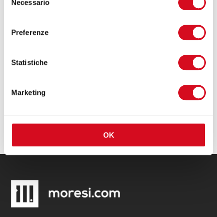
Necessario
del
consenso
Preferenze
Ho letto l'
informativa sulla privacy
e accetto i
Statistiche
termini e condizioni.
Marketing
INVIA →
OK