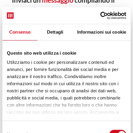
Inviaci un
messaggio
compilando il
form a fianco.
Oppure contattaci ai seguenti recapiti:
email:
info@moresi.com
Consenso
Dettagli
Informazioni sui cookie
telefono: +41 91 260 3000
Questo sito web utilizza i cookie
Utilizziamo i cookie per personalizzare contenuti ed
Nome
*
annunci, per fornire funzionalità dei social media e per
analizzare il nostro traffico. Condividiamo inoltre
informazioni sul modo in cui utilizza il nostro sito con i
Email
*
nostri partner che si occupano di analisi dei dati web,
pubblicità e social media, i quali potrebbero combinarle
con altre informazioni che ha fornito loro o che hanno
raccolto dal suo utilizzo dei loro servizi. Acconsenta ai
Messaggio
nostri cookie se continua ad utilizzare il nostro sito web.
Selezione