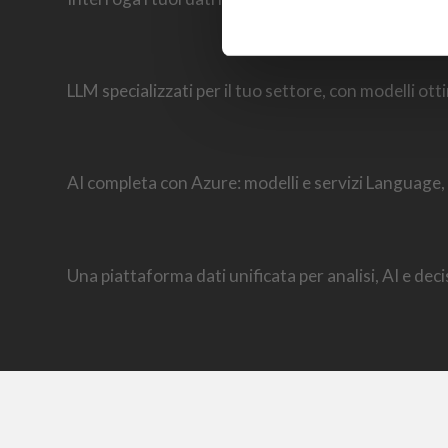
LLM specializzati per il tuo settore, con modelli otti
AI completa con Azure: modelli e servizi Language, 
Una piattaforma dati unificata per analisi, AI e deci