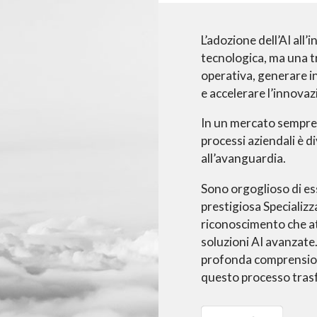
L’adozione dell’AI all
tecnologica, ma una t
operativa, generare in
e accelerare l’innovaz
In un mercato sempre p
processi aziendali è 
all’avanguardia.
Sono orgoglioso di es
prestigiosa Specializ
riconoscimento che at
soluzioni AI avanzat
profonda comprensione
questo processo trasf