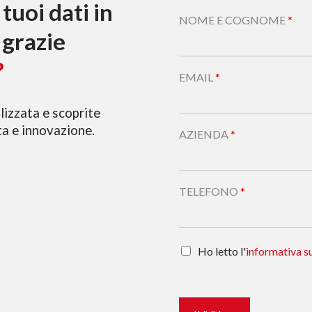
tuoi dati in
NOME E COGNOME
*
 grazie
?
EMAIL
*
lizzata e scoprite
ta e innovazione.
AZIENDA
*
TELEFONO
*
Ho letto l'
informativa su