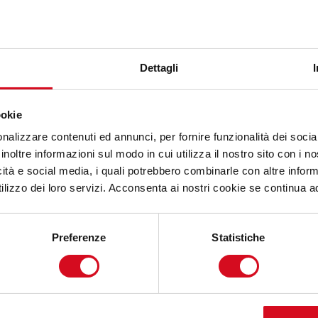
SERVIZI INCLUSI NELLA NOS
Dettagli
Consulen
ookie
rchitettura con Microsoft.
nalizzare contenuti ed annunci, per fornire funzionalità dei socia
inoltre informazioni sul modo in cui utilizza il nostro sito con i 
Soluzioni
icità e social media, i quali potrebbero combinarle con altre inform
isolvere sfide di business.
lizzo dei loro servizi. Acconsenta ai nostri cookie se continua ad 
Agenti In
Preferenze
Statistiche
 ottimizzano la produttività.
Ricerca i
stemi RAG su misura.