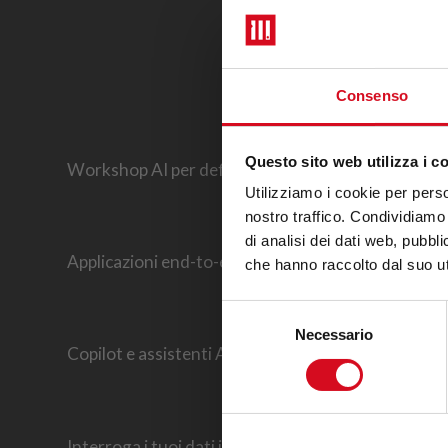
Consenso
Questo sito web utilizza i c
Workshop AI per definire strategia, casi d’uso e a
Utilizziamo i cookie per perso
nostro traffico. Condividiamo 
di analisi dei dati web, pubbl
Applicazioni end-to-end personalizzate con AI per r
che hanno raccolto dal suo uti
Selezione
Necessario
del
Copilot e assistenti AI che automatizzano compiti e
consenso
Interroga i tuoi dati in linguaggio naturale con si